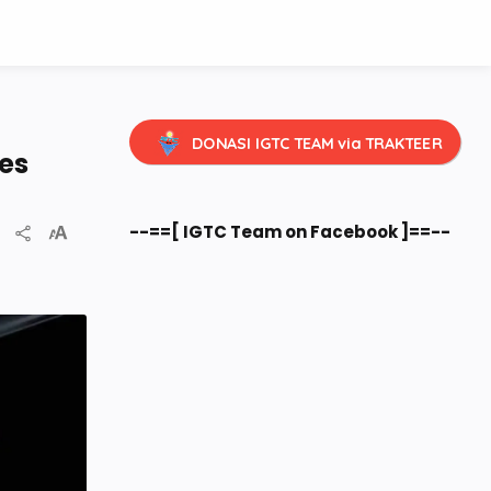
DONASI IGTC TEAM via TRAKTEER
es
--==[ IGTC Team on Facebook ]==--