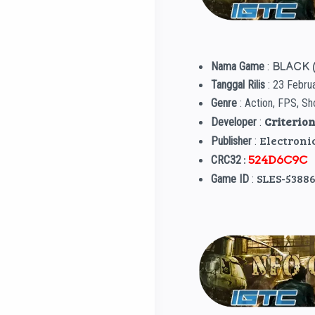
Nama Game
:
BLACK 
Tanggal Rilis
: 23 Febru
Genre
: Action, FPS, Sh
Criterio
Developer
:
Electroni
Publisher
:
:
CRC32
524D6C9C
SLES-5388
Game ID
: