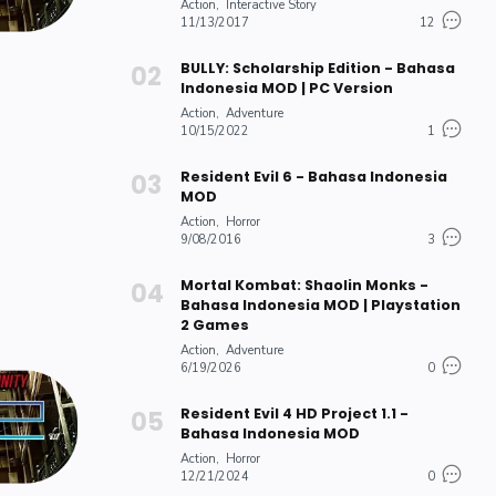
Action
Interactive Story
11/13/2017
12
BULLY: Scholarship Edition - Bahasa
Indonesia MOD | PC Version
Action
Adventure
10/15/2022
1
Resident Evil 6 - Bahasa Indonesia
MOD
Action
Horror
9/08/2016
3
Mortal Kombat: Shaolin Monks -
Bahasa Indonesia MOD | Playstation
2 Games
Action
Adventure
6/19/2026
0
Resident Evil 4 HD Project 1.1 -
Bahasa Indonesia MOD
Action
Horror
12/21/2024
0