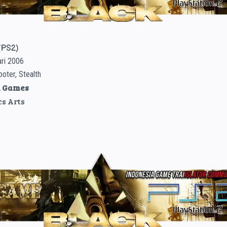
(PS2)
ari 2006
ooter, Stealth
n Games
cs Arts
6