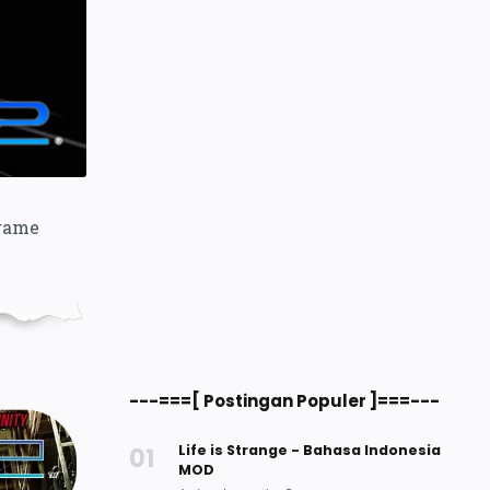
game
---===[ Postingan Populer ]===---
Life is Strange - Bahasa Indonesia
MOD